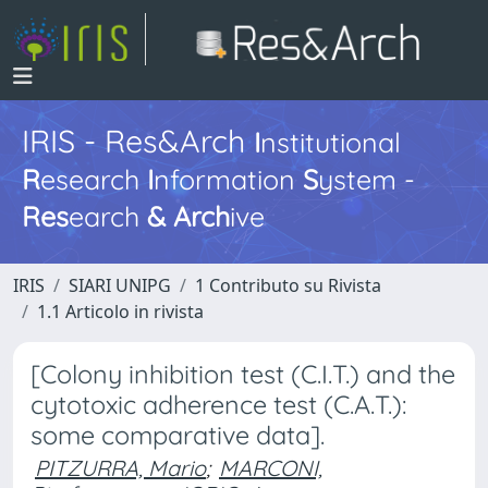
IRIS - Res&Arch
I
nstitutional
R
esearch
I
nformation
S
ystem -
Res
earch
&
Arch
ive
IRIS
SIARI UNIPG
1 Contributo su Rivista
1.1 Articolo in rivista
[Colony inhibition test (C.I.T.) and the
cytotoxic adherence test (C.A.T.):
some comparative data].
PITZURRA, Mario
;
MARCONI,