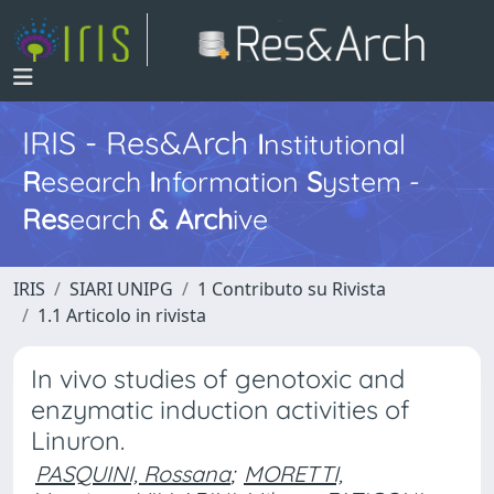
IRIS - Res&Arch
I
nstitutional
R
esearch
I
nformation
S
ystem -
Res
earch
&
Arch
ive
IRIS
SIARI UNIPG
1 Contributo su Rivista
1.1 Articolo in rivista
In vivo studies of genotoxic and
enzymatic induction activities of
Linuron.
PASQUINI, Rossana
;
MORETTI,