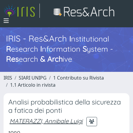
IRIS - Res&Arch
I
nstitutional
R
esearch
I
nformation
S
ystem -
Res
earch
&
Arch
ive
IRIS
SIARI UNIPG
1 Contributo su Rivista
1.1 Articolo in rivista
Analisi probabilistica della sicurezza
a fatica dei ponti
MATERAZZI, Annibale Luigi