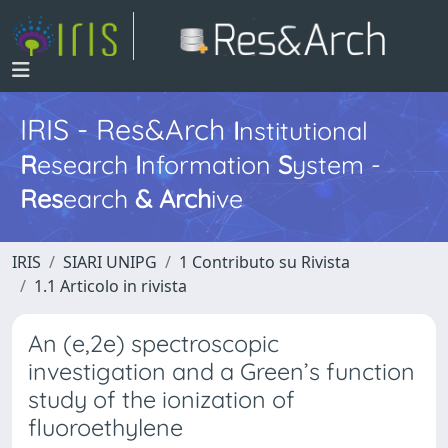
IRIS - Res&Arch
I
nstitutional
R
esearch
I
nformation
S
ystem -
Res
earch
&
Arch
ive
IRIS
SIARI UNIPG
1 Contributo su Rivista
1.1 Articolo in rivista
An (e,2e) spectroscopic
investigation and a Green’s function
study of the ionization of
fluoroethylene