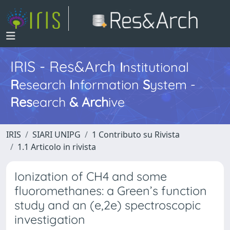
IRIS - Res&Arch
I
nstitutional
R
esearch
I
nformation
S
ystem -
Res
earch
&
Arch
ive
IRIS
SIARI UNIPG
1 Contributo su Rivista
1.1 Articolo in rivista
Ionization of CH4 and some
fluoromethanes: a Green’s function
study and an (e,2e) spectroscopic
investigation