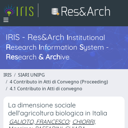
IRIS - Res&Arch
I
nstitutional
R
esearch
I
nformation
S
ystem -
Res
earch
&
Arch
ive
IRIS
SIARI UNIPG
4 Contributo in Atti di Convegno (Proceeding)
4.1 Contributo in Atti di convegno
La dimensione sociale
dell'agricoltura biologica in Italia
GALIOTO, FRANCESCO
;
CHIORRI,