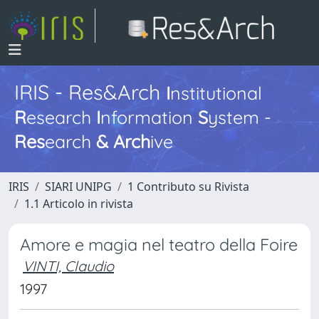
IRIS - Res&Arch
I
nstitutional
R
esearch
I
nformation
S
ystem -
Res
earch
&
Arch
ive
IRIS
SIARI UNIPG
1 Contributo su Rivista
1.1 Articolo in rivista
Amore e magia nel teatro della Foire
VINTI, Claudio
1997