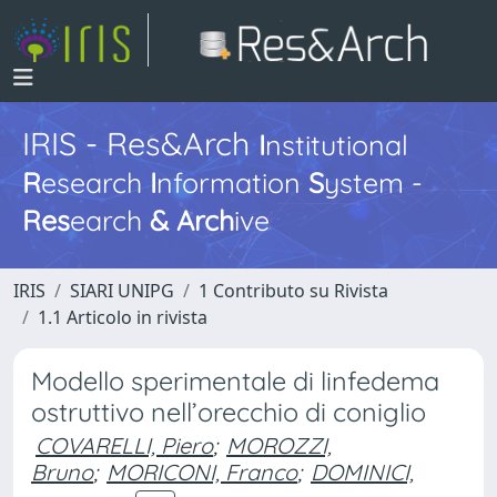
IRIS - Res&Arch
I
nstitutional
R
esearch
I
nformation
S
ystem -
Res
earch
&
Arch
ive
IRIS
SIARI UNIPG
1 Contributo su Rivista
1.1 Articolo in rivista
Modello sperimentale di linfedema
ostruttivo nell’orecchio di coniglio
COVARELLI, Piero
;
MOROZZI,
Bruno
;
MORICONI, Franco
;
DOMINICI,