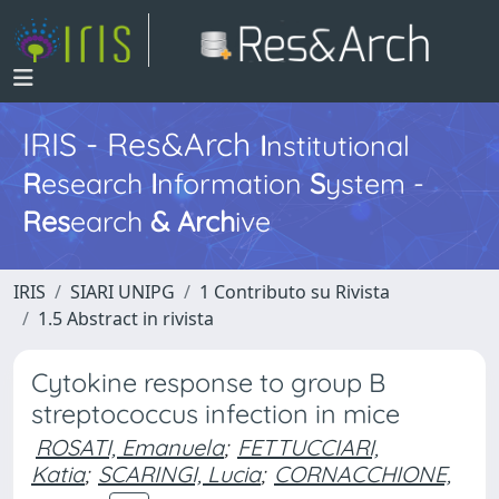
IRIS - Res&Arch
I
nstitutional
R
esearch
I
nformation
S
ystem -
Res
earch
&
Arch
ive
IRIS
SIARI UNIPG
1 Contributo su Rivista
1.5 Abstract in rivista
Cytokine response to group B
streptococcus infection in mice
ROSATI, Emanuela
;
FETTUCCIARI,
Katia
;
SCARINGI, Lucia
;
CORNACCHIONE,