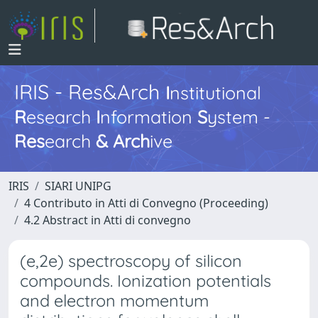
IRIS - Res&Arch
I
nstitutional
R
esearch
I
nformation
S
ystem -
Res
earch
&
Arch
ive
IRIS
SIARI UNIPG
4 Contributo in Atti di Convegno (Proceeding)
4.2 Abstract in Atti di convegno
(e,2e) spectroscopy of silicon
compounds. Ionization potentials
and electron momentum