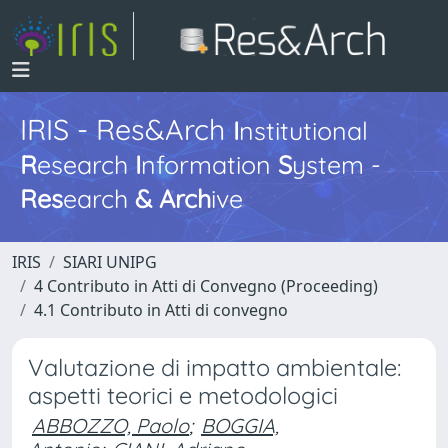
IRIS - Res&Arch
I
nstitutional
R
esearch
I
nformation
S
ystem -
Res
earch
&
Arch
ive
IRIS
SIARI UNIPG
4 Contributo in Atti di Convegno (Proceeding)
4.1 Contributo in Atti di convegno
Valutazione di impatto ambientale:
aspetti teorici e metodologici
ABBOZZO, Paolo
;
BOGGIA,