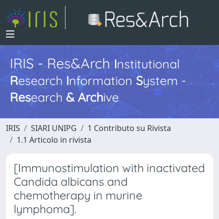
IRIS - Res&Arch
I
nstitutional
R
esearch
I
nformation
S
ystem -
Res
earch
&
Arch
ive
IRIS
SIARI UNIPG
1 Contributo su Rivista
1.1 Articolo in rivista
[Immunostimulation with inactivated
Candida albicans and
chemotherapy in murine
lymphoma].