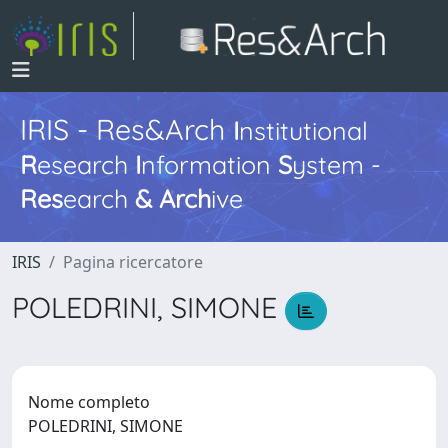
IRIS - Res&Arch
I
nstitutional
R
esearch
I
nformation
S
ystem -
Res
earch
&
Arch
ive
IRIS
Pagina ricercatore
POLEDRINI, SIMONE
Nome completo
POLEDRINI, SIMONE