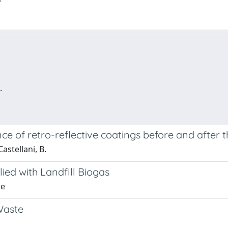
.
e of retro-reflective coatings before and after 
Castellani, B.
ied with Landfill Biogas
ce
Waste