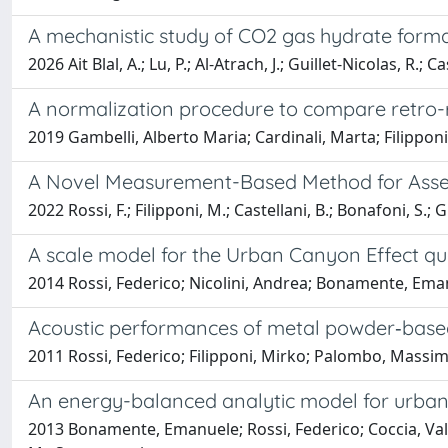
A mechanistic study of CO2 gas hydrate forma
2026 Ait Blal, A.; Lu, P.; Al-Atrach, J.; Guillet-Nicolas, R.; Ca
A normalization procedure to compare retro-ref
2019 Gambelli, Alberto Maria; Cardinali, Marta; Filipponi,
A Novel Measurement-Based Method for Asses
2022 Rossi, F.; Filipponi, M.; Castellani, B.; Bonafoni, S.; 
A scale model for the Urban Canyon Effect qua
2014 Rossi, Federico; Nicolini, Andrea; Bonamente, Emanu
Acoustic performances of metal powder‐base
2011 Rossi, Federico; Filipponi, Mirko; Palombo, Massimo
An energy-balanced analytic model for urban
2013 Bonamente, Emanuele; Rossi, Federico; Coccia, Valen