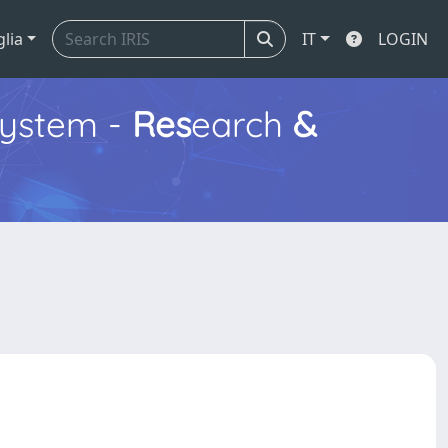
glia
IT
LOGIN
ystem -
Res
earch
&