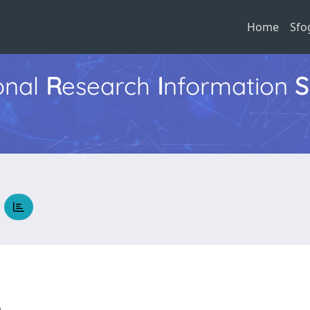
Home
Sfo
ional
R
esearch
I
nformation
S
E
ia