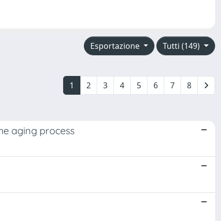
Esportazione
Tutti (149)
1
2
3
4
5
6
7
8
the aging process