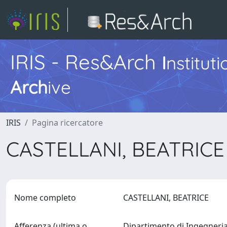
IRIS - Res&Arch
I
nstitut
Arch
ive
IRIS
Pagina ricercatore
CASTELLANI, BEATRIC
Nome completo
CASTELLANI, BEATRICE
Afferenza (ultima o
Dipartimento di Ingegner