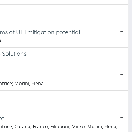
rms of UHI mitigation potential
o
 Solutions
trice; Morini, Elena
ta
rice; Cotana, Franco; Filipponi, Mirko; Morini, Elena;