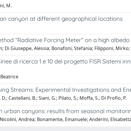
oni, M.
rban canyon at different geographical locations
method “Radiative Forcing Meter” on a high albedo
on; Di Giuseppe, Alessia; Bonafoni, Stefania; Filipponi, Mirko
 Linee di ricerca 1 e 10 del progetto FISR Sistemi 
 Beatrice
ing Streams: Experimental Investigations and En
; Castellani, B.; Siani, G.; Pilato, S.; Moffa, S.; Di Profio, P.
ls in urban canyons: results from seasonal monito
e; Nicolini, Andrea; Bonamente, Emanuele; Anderini, Elisabett