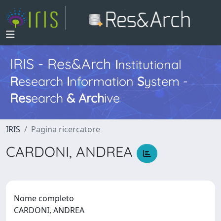
IRIS - Res&Arch
I
nstitutional
R
esearch
I
nformation
S
ystem -
Res
earch
&
Arch
ive
IRIS
Pagina ricercatore
CARDONI, ANDREA
Nome completo
CARDONI, ANDREA