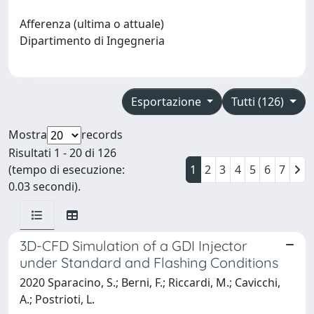
Afferenza (ultima o attuale)
Dipartimento di Ingegneria
Esportazione
Tutti (126)
Mostra
records
Risultati 1 - 20 di 126
(tempo di esecuzione:
1
2
3
4
5
6
7
0.03 secondi).
3D-CFD Simulation of a GDI Injector
under Standard and Flashing Conditions
2020 Sparacino, S.; Berni, F.; Riccardi, M.; Cavicchi,
A.; Postrioti, L.