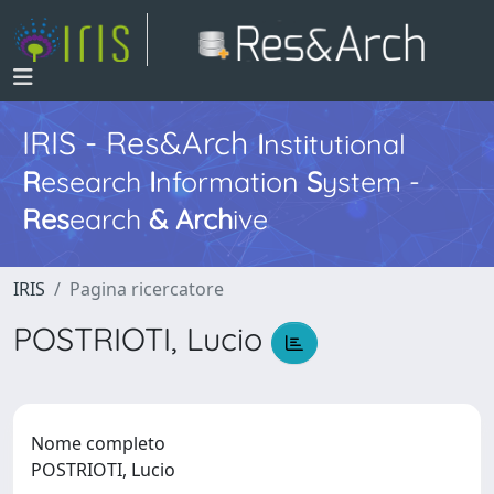
IRIS - Res&Arch
I
nstitutional
R
esearch
I
nformation
S
ystem -
Res
earch
&
Arch
ive
IRIS
Pagina ricercatore
POSTRIOTI, Lucio
Nome completo
POSTRIOTI, Lucio