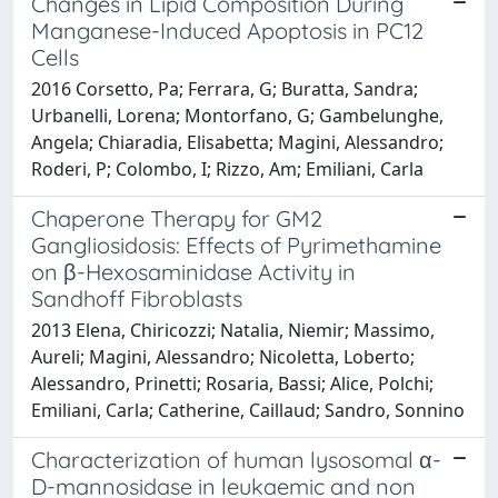
Changes in Lipid Composition During
Manganese-Induced Apoptosis in PC12
Cells
2016 Corsetto, Pa; Ferrara, G; Buratta, Sandra;
Urbanelli, Lorena; Montorfano, G; Gambelunghe,
Angela; Chiaradia, Elisabetta; Magini, Alessandro;
Roderi, P; Colombo, I; Rizzo, Am; Emiliani, Carla
Chaperone Therapy for GM2
Gangliosidosis: Effects of Pyrimethamine
on β-Hexosaminidase Activity in
Sandhoff Fibroblasts
2013 Elena, Chiricozzi; Natalia, Niemir; Massimo,
Aureli; Magini, Alessandro; Nicoletta, Loberto;
Alessandro, Prinetti; Rosaria, Bassi; Alice, Polchi;
Emiliani, Carla; Catherine, Caillaud; Sandro, Sonnino
Characterization of human lysosomal α-
D-mannosidase in leukaemic and non