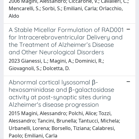
2006 Magini, Alessandro; Ciccarone, V.; Cavalieri, C.;
Mencarelli, S.; Sorbi, S.; Emiliani, Carla; Orlacchio,
Aldo
A Stable Micellar Formulation of RAD001
for Intracerebroventricular Delivery and
the Treatment of Alzheimer’s Disease
and Other Neurological Disorders
2023 Gianessi, L.; Magini, A.; Dominici, R.;
Giovagnoli, S.; Dolcetta, D.
Abnormal cortical lysosomal β-
hexosaminidase and β-galactosidase
activity at post-synaptic sites during
Alzheimer's disease progression
2015 Magini, Alessandro; Polchi, Alice; Tozzi,
Alessandro; Tancini, Brunella; Tantucci, Michela;
Urbanelli, Lorena; Borsello, Tiziana; Calabresi,
Paolo; Emiliani, Carla