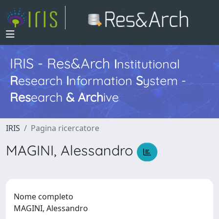
IRIS - Res&Arch
I
nstitutional
R
esearch
I
nformation
S
ystem -
Res
earch
&
Arch
ive
IRIS
Pagina ricercatore
MAGINI, Alessandro
Nome completo
MAGINI, Alessandro