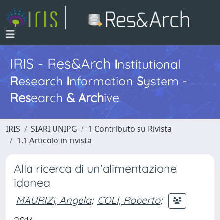
IRIS - Res&Arch
I
nstitutional
R
esearch
I
nformation
S
ystem -
Res
earch
&
Arch
ive
IRIS
SIARI UNIPG
1 Contributo su Rivista
1.1 Articolo in rivista
Alla ricerca di un'alimentazione
idonea
MAURIZI, Angela
;
COLI, Roberto
;