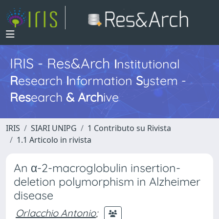
IRIS - Res&Arch
I
nstitutional
R
esearch
I
nformation
S
ystem -
Res
earch
&
Arch
ive
IRIS
SIARI UNIPG
1 Contributo su Rivista
1.1 Articolo in rivista
An α-2-macroglobulin insertion-
deletion polymorphism in Alzheimer
disease
Orlacchio Antonio
;