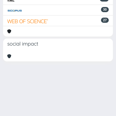
30
27
social impact
Powered by
IRIS
-
about IRIS
-