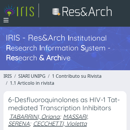
IRIS - Res&Arch
I
nstitutional
R
esearch
I
nformation
S
ystem -
Res
earch
&
Arch
ive
IRIS
SIARI UNIPG
1 Contributo su Rivista
1.1 Articolo in rivista
6-Desfluoroquinolones as HIV-1 Tat-
mediated Transcription Inhibitors
TABARRINI, Oriana
;
MASSARI,
SERENA
;
CECCHETTI, Violetta