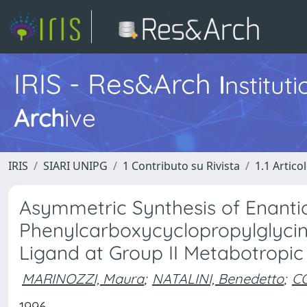
IRIS - Res&Arch
I
nstitut
Arch
ive
IRIS
SIARI UNIPG
1 Contributo su Rivista
1.1 Articol
Asymmetric Synthesis of Enantiom
Phenylcarboxycyclopropylglycin
Ligand at Group II Metabotropi
MARINOZZI, Maura
;
NATALINI, Benedetto
;
CO
1996