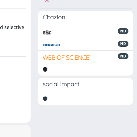
80
Citazioni
d selective
ND
ND
ND
social impact