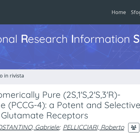
Home
Sfo
ional
R
esearch
I
nformation
S
o in rivista
erically Pure (2S,1'S,2'S,3'R)-
e (PCCG-4): a Potent and Selectiv
c Glutamate Receptors
STANTINO, Gabriele
;
PELLICCIARI, Roberto