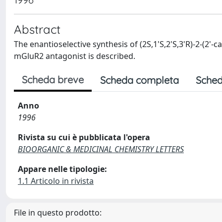
Abstract
The enantioselective synthesis of (2S,1'S,2'S,3'R)-2-(2'-
mGluR2 antagonist is described.
Scheda breve
Scheda completa
Sched
Anno
1996
Rivista su cui è pubblicata l'opera
BIOORGANIC & MEDICINAL CHEMISTRY LETTERS
Appare nelle tipologie:
1.1 Articolo in rivista
File in questo prodotto: