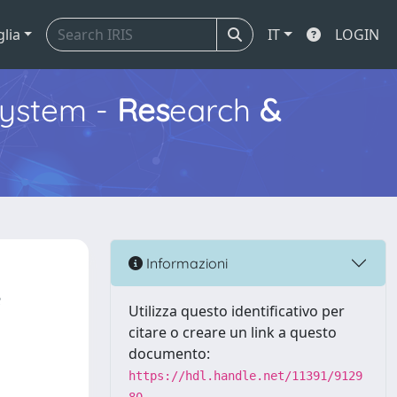
glia
IT
LOGIN
ystem -
Res
earch
&
Informazioni
e
Utilizza questo identificativo per
citare o creare un link a questo
documento:
https://hdl.handle.net/11391/9129