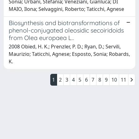
Sonia; Urbani, Stefania; Veneziani, Gianluca; DI
MAIO, Ilona; Selvaggini, Roberto; Taticchi, Agnese
Biosynthesis and biotransformations of
phenol-conjugated oleosidic secoiridoids
from Olea europaea L..
2008 Obied, H. K.; Prenzler, P. D.; Ryan, D.; Servili,
Maurizio; Taticchi, Agnese; Esposto, Sonia; Robards,
K.
1
2
3
4
5
6
7
8
9
10
11