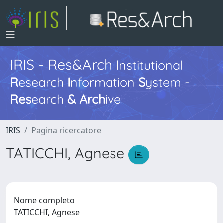
IRIS - Res&Arch
I
nstitutional
R
esearch
I
nformation
S
ystem -
Res
earch
&
Arch
ive
IRIS
Pagina ricercatore
TATICCHI, Agnese
Nome completo
TATICCHI, Agnese