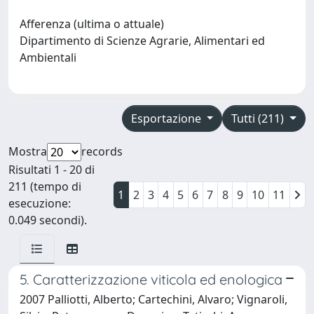
Afferenza (ultima o attuale)
Dipartimento di Scienze Agrarie, Alimentari ed
Ambientali
Esportazione
Tutti (211)
Mostra
records
Risultati 1 - 20 di
211 (tempo di
1
2
3
4
5
6
7
8
9
10
11
esecuzione:
0.049 secondi).
5. Caratterizzazione viticola ed enologica
2007 Palliotti, Alberto; Cartechini, Alvaro; Vignaroli,