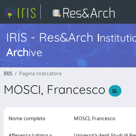
IRIS - Res&Arch
I
nstitut
Arch
ive
IRIS
Pagina ricercatore
MOSCI, Francesco
Nome completo
MOSCI, Francesco
Afferenza (ultima o
Università degli Studi di P