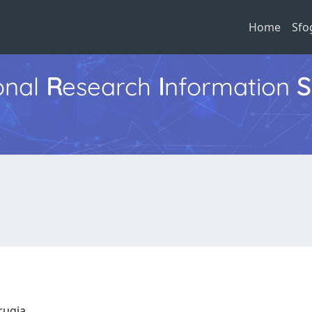
Home
Sfo
ional
R
esearch
I
nformation
S
erugia