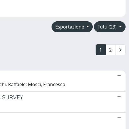
Esportazione
Tutti (23)
1
2
chi, Raffaele; Mosci, Francesco
S SURVEY