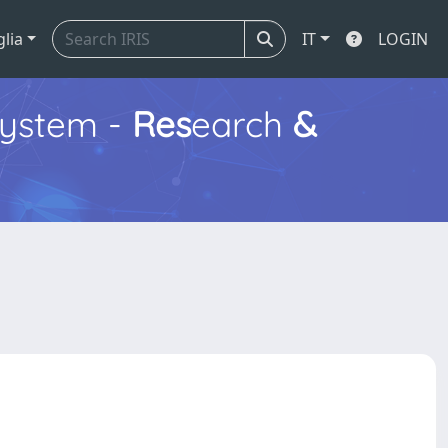
glia
IT
LOGIN
ystem -
Res
earch
&