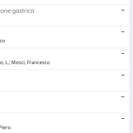
ione gastrica
sco
io, L.; Mosci, Francesco
Piero