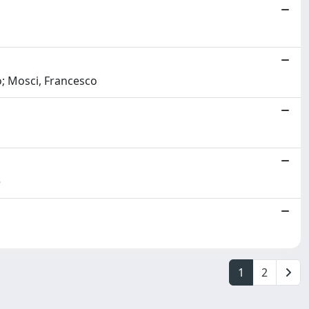
co; Mosci, Francesco
e
1
2