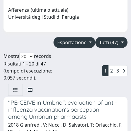
Afferenza (ultima o attuale)
Università degli Studi di Perugia
Esportazione
Tutti (47)
Mostra
records
Risultati 1 - 20 di 47
(tempo di esecuzione:
1
2
3
0.057 secondi).
"PErCEIVE in Umbria": evaluation of anti-
influenza vaccination's perception
among Umbrian pharmacists
2018 Gianfredi, V; Nucci, D; Salvatori, T; Orlacchio, F;