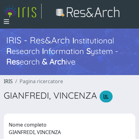
IRIS - Res&Arch
I
nstitutional
R
esearch
I
nformation
S
ystem -
Res
earch
&
Arch
ive
IRIS
Pagina ricercatore
GIANFREDI, VINCENZA
Nome completo
GIANFREDI, VINCENZA