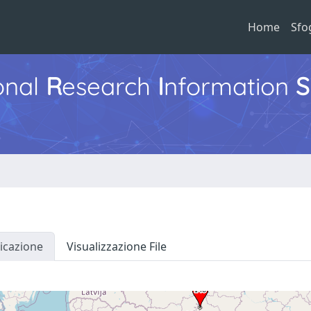
Home
Sfo
ional
R
esearch
I
nformation
S
icazione
Visualizzazione File