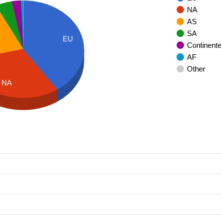
NA
AS
SA
EU
Continent
AF
Other
NA