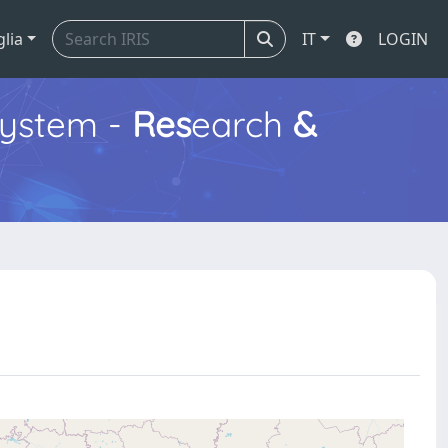
glia
IT
LOGIN
ystem -
Res
earch
&