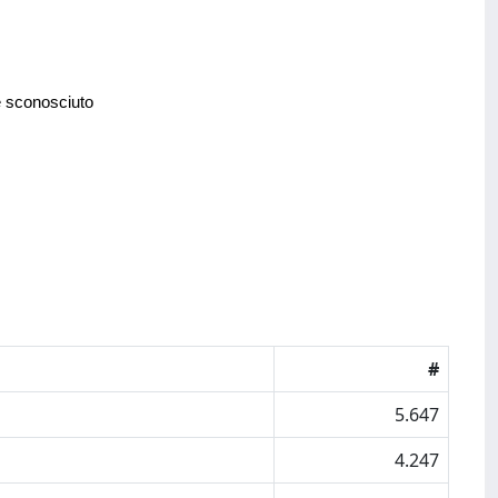
e sconosciuto
#
5.647
4.247