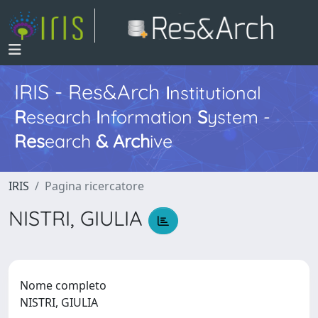
IRIS - Res&Arch
I
nstitutional
R
esearch
I
nformation
S
ystem -
Res
earch
&
Arch
ive
IRIS
Pagina ricercatore
NISTRI, GIULIA
Nome completo
NISTRI, GIULIA