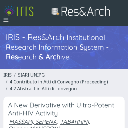
IRIS - Res&Arch
I
nstitutional
R
esearch
I
nformation
S
ystem -
Res
earch
&
Arch
ive
IRIS
SIARI UNIPG
4 Contributo in Atti di Convegno (Proceeding)
4.2 Abstract in Atti di convegno
A New Derivative with Ultra-Potent
Anti-HIV Activity
MASSARI, SERENA
;
TABARRINI,