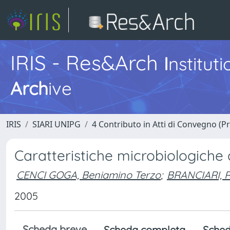
IRIS - Res&Arch
I
nstitut
Arch
ive
IRIS
SIARI UNIPG
4 Contributo in Atti di Convegno (P
Caratteristiche microbiologiche di
CENCI GOGA, Beniamino Terzo
;
BRANCIARI, R
2005
Scheda breve
Scheda completa
Sched