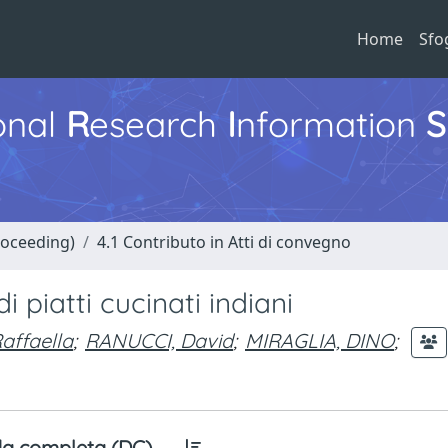
Home
Sfo
ional
R
esearch
I
nformation
S
roceeding)
4.1 Contributo in Atti di convegno
 piatti cucinati indiani
affaella
;
RANUCCI, David
;
MIRAGLIA, DINO
;
a completa (DC)