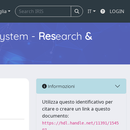
glia
IT
LOGIN
ystem -
Res
earch
&
Informazioni
Utilizza questo identificativo per
citare o creare un link a questo
documento:
https://hdl.handle.net/11391/1545