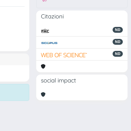
07
Citazioni
ND
ND
ND
social impact