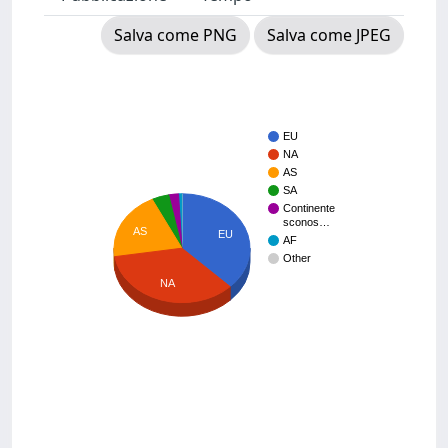
Salva come PNG
Salva come JPEG
EU
NA
AS
SA
Continente
sconos…
AS
EU
AF
Other
NA