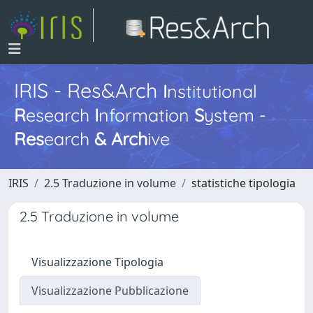
IRIS - Res&Arch
I
nstitutional
R
esearch
I
nformation
S
ystem -
Res
earch
&
Arch
ive
IRIS
2.5 Traduzione in volume
statistiche tipologia
2.5 Traduzione in volume
Visualizzazione Tipologia
Visualizzazione Pubblicazione