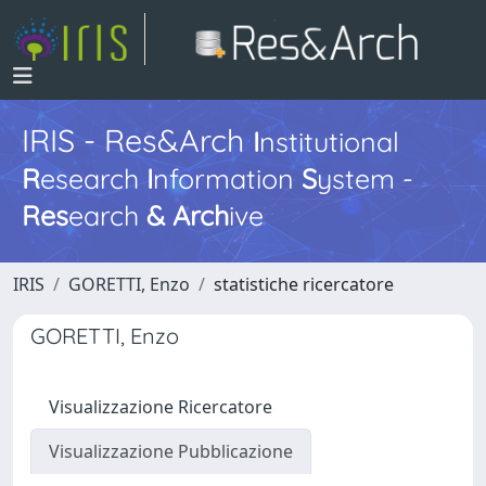
IRIS - Res&Arch
I
nstitutional
R
esearch
I
nformation
S
ystem -
Res
earch
&
Arch
ive
IRIS
GORETTI, Enzo
statistiche ricercatore
GORETTI, Enzo
Visualizzazione Ricercatore
Visualizzazione Pubblicazione