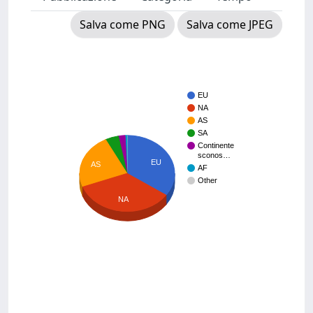
Salva come PNG
Salva come JPEG
EU
NA
AS
SA
Continente
sconos…
EU
AS
AF
Other
NA