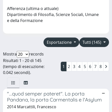
Afferenza (ultima o attuale)
Dipartimento di Filosofia, Scienze Sociali, Umane
e della Formazione
Esportazione
Tutti (145)
Mostra
records
Risultati 1 - 20 di 145
(tempo di esecuzione:
1
2
3
4
5
6
7
8
0.042 secondi).
"...quod semper pateret". La porta
Pandana, la porta Carmentalis e l'Asylum
2014 Marcattili, Francesco