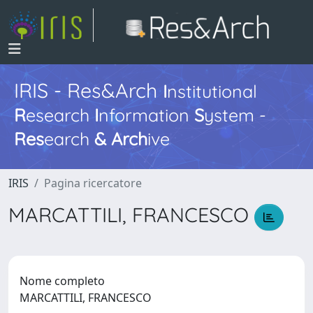
IRIS - Res&Arch
I
nstitutional
R
esearch
I
nformation
S
ystem -
Res
earch
&
Arch
ive
IRIS
Pagina ricercatore
MARCATTILI, FRANCESCO
Nome completo
MARCATTILI, FRANCESCO