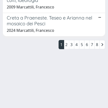
culti, ideologia
2009 Marcattili, Francesco
Creta a Praeneste. Teseo e Arianna nel
mosaico dei Pesci
2024 Marcattili, Francesco
1
2
3
4
5
6
7
8
Powered by
IRIS
-
about IRIS
-
Utilizzo dei cookie
Copyright © 2026