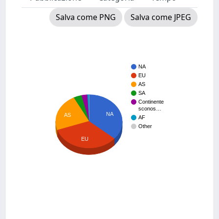
Salva come PNG
Salva come JPEG
NA
EU
AS
SA
Continente
sconos…
NA
AS
AF
Other
EU