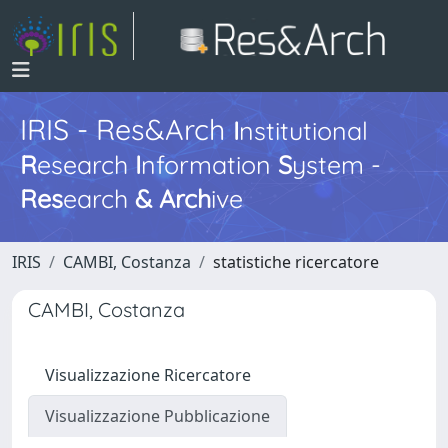
IRIS - Res&Arch
I
nstitutional
R
esearch
I
nformation
S
ystem -
Res
earch
&
Arch
ive
IRIS
CAMBI, Costanza
statistiche ricercatore
CAMBI, Costanza
Visualizzazione Ricercatore
Visualizzazione Pubblicazione